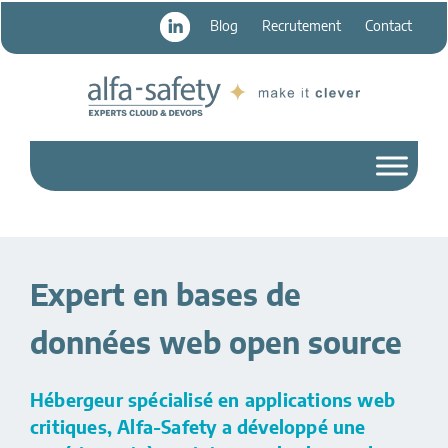
Passer
Passer
Blog
Recrutement
Contact
au
au
contenu
pied
principal
de
page
Expert en bases de
données web open source
Hébergeur spécialisé en applications web
critiques, Alfa-Safety a développé une