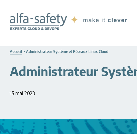
Passer
Passer
au
au
contenu
pied
principal
de
page
Accueil
>
Administrateur Système et Réseaux Linux Cloud
Administrateur Systè
15 mai 2023