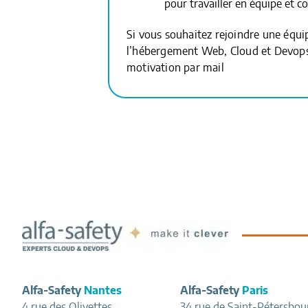
pour travailler en équipe et co
Si vous souhaitez rejoindre une équ
l’hébergement Web, Cloud et Devops,
motivation par mail
Footer
Alfa-Safety
Nantes
Alfa-Safety
Paris
4 rue des Olivettes
34 rue de Saint-Pétersbou