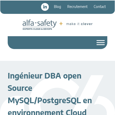
Passer
Passer
Blog
Recrutement
Contact
au
au
contenu
pied
principal
de
page
Ingénieur DBA open
Source
MySQL/PostgreSQL en
environnement Cloud