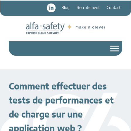
Passer
Passer
Blog
Recrutement
Contact
au
au
contenu
pied
principal
de
page
Comment effectuer des
tests de performances et
de charge sur une
application web ?