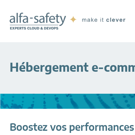
Passer
Passer
au
au
contenu
pied
principal
de
page
Hébergement e-comm
Boostez vos performances