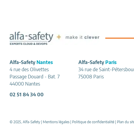
Footer
Alfa-Safety
Nantes
Alfa-Safety
Paris
4 rue des Olivettes
34 rue de Saint-Pétersbou
Passage Douard - Bat. 7
75008 Paris
44000 Nantes
02 51 84 34 00
© 2025, Alfa-Safety |
Mentions légales
|
Politique de confidentialité
|
Plan du sit