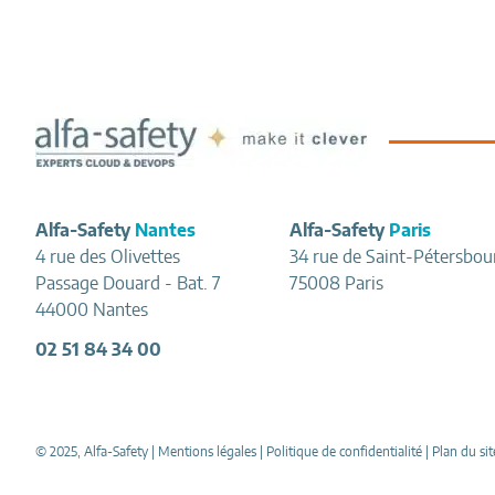
Footer
Alfa-Safety
Nantes
Alfa-Safety
Paris
4 rue des Olivettes
34 rue de Saint-Pétersbou
Passage Douard - Bat. 7
75008 Paris
44000 Nantes
02 51 84 34 00
© 2025, Alfa-Safety |
Mentions légales
|
Politique de confidentialité
|
Plan du sit