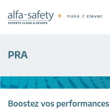
Passer
Passer
au
au
contenu
pied
principal
de
page
PRA
Boostez vos performances